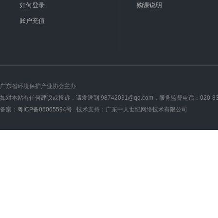
如何登录
购课说明
账户充值
广东省环境保护产业协会主办
如对本站有任何建议或投诉，请发送到 98742031@qq.com，服务监督电话：020-835548
备案：
粤ICP备05065594号
技术支持：广东中人世纪网络技术有限公司